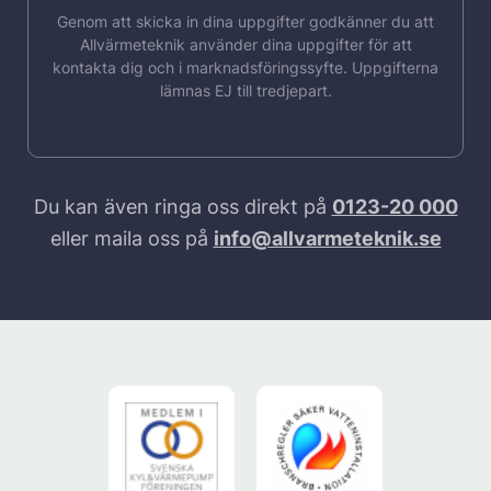
Genom att skicka in dina uppgifter godkänner du att
Allvärmeteknik använder dina uppgifter för att
kontakta dig och i marknadsföringssyfte. Uppgifterna
lämnas EJ till tredjepart.
Du kan även ringa oss direkt på
0123-20 000
eller maila oss på
info@allvarmeteknik.se