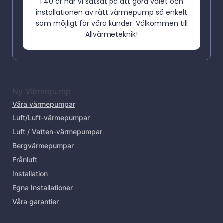
I 40 år har vi satsat på att göra valet och
installationen av rätt värmepump så enkelt
som möjligt för våra kunder. Välkommen till
Allvärmeteknik!
Ny Värmepump
Våra värmepumpar
Luft/Luft-värmepumpar
Luft / Vatten-värmepumpar
Bergvärmepumpar
Frånluft
Installation
Egna Installationer
Våra garantier