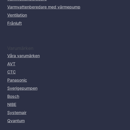
Varmvattenberedare med värmepump
Ventilation
Frånluft
Varumärken
Våra varumärken
AVT
CTC
Panasonic
Sverigepumpen
Bosch
NIBE
Systemair
Qvantum