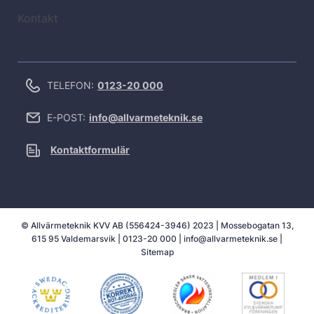
Kontakt
TELEFON:
0123-20 000
E-POST:
info@allvarmeteknik.se
Kontaktformulär
© Allvärmeteknik KVV AB (556424-3946) 2023 | Mossebogatan 13,
615 95 Valdemarsvik |
0123-20 000
|
info@allvarmeteknik.se
|
Sitemap