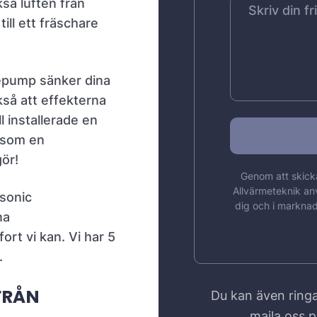
så luften från
ill ett fräschare
mepump sänker dina
så att effekterna
l installerade en
 som en
gör!
Genom att skicka
Allvärmeteknik an
asonic
dig och i marknad
na
ort vi kan. Vi har 5
.
FRÅN
Du kan även ringa
maila oss 