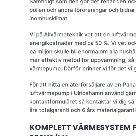
Samtidigt som den gör det renar den ock
pollen och andra föroreningar och bidrar t
inomhusklimat.
Vi på Allvärmeteknik vet att en luftvär
energikostnader med ca 50 %. Vi vet ock
på miljön skulle bli enorma om alla hushål
mer effektiv metod för uppvärmning, så
värmepump. Därför brinner vi för det vi 
För att hitta en återförsäljare av en Pan
luftvärmepump i Ulricehamn använd gär
kontaktformuläret så kontaktar vi dig så f
års totalgaranti och 6 års materialgaranti
KOMPLETT VÄRMESYSTEM 