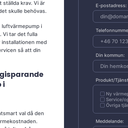
 ställda krav. Vi är
E-postadress:
det skulle behövas.
 luftvärmepump i
Telefonnumme
 Vi tar det fulla
r installationen med
rvicen så att din
Din kommun:
rgisparande
Produkt/Tjänst
 i
Ny värm
Service/o
Övriga tjä
atsmart val då den
 värmekostnaden.
Meddelande: