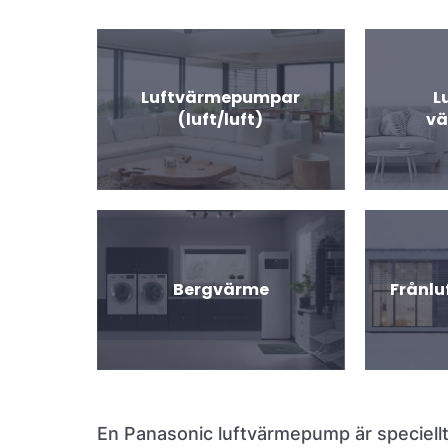
Luftvärmepumpar
L
(luft/luft)
v
Bergvärme
Frånl
En Panasonic luftvärmepump är speciellt