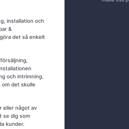
g, installation och
par &
 göra det så enkelt
försäljning,
nstallationen
ing och intrimning.
s om det skulle
r eller något av
t se dig som
da kunder.