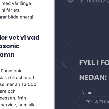
Serviceavta
n med vår långa
ni får ett
rar både energi
er vet vi vad
asonic
ehamn
FYLL I 
a Panasonic
NEDAN:
ara till och med
 oss mer än 13 000
jare och
Namn:
ocessen, från
 service, som alla