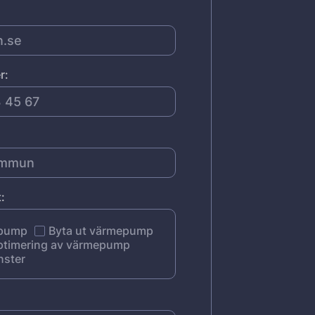
r:
:
epump
Byta ut värmepump
ptimering av värmepump
nster