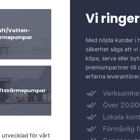
Vi ringer
uft/Vatten-
ärmepumpar
Med nöjda kunder i 
säkerhet säga att vi ä
köpa, serva eller by
premiumpartner till
erfarna leverantörer
uftsvärmepumpar
Verksamhe
Över 20.000
Lokala kont
Förmånlig f
 utvecklad för vårt