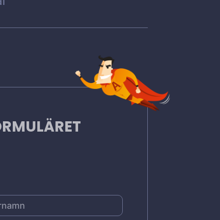
l
FORMULÄRET