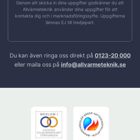
Genom att skicka in dina uppgifter godkänner du att
Allvärmeteknik använder dina uppgifter för att
kontakta dig och i marknadsföringssyfte. Uppgifterna
lämnas EJ till tredjepart.
Du kan även ringa oss direkt på
0123-20 000
eller maila oss på
info@allvarmeteknik.se