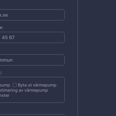
r:
:
epump
Byta ut värmepump
ptimering av värmepump
nster