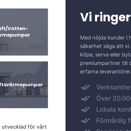
Vi ringer
uft/Vatten-
ärmepumpar
Med nöjda kunder i 
säkerhet säga att vi ä
köpa, serva eller by
premiumpartner till
erfarna leverantörer
uftsvärmepumpar
Verksamhe
Över 20.000
Lokala kont
Förmånlig f
 utvecklad för vårt