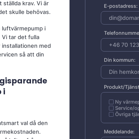
 ställda krav. Vi är
E-postadress:
det skulle behövas.
 luftvärmepump i
Telefonnumme
 Vi tar det fulla
r installationen med
rvicen så att din
Din kommun:
rgisparande
Produkt/Tjänst
 i
Ny värm
Service/o
Övriga tjä
atsmart val då den
 värmekostnaden.
Meddelande: