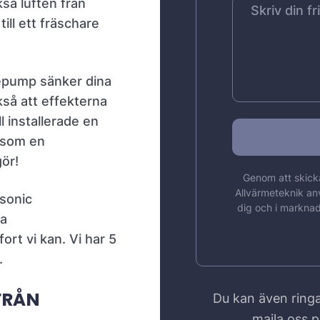
så luften från
ill ett fräschare
mepump sänker dina
så att effekterna
l installerade en
 som en
gör!
Genom att skicka
Allvärmeteknik an
asonic
dig och i marknad
na
ort vi kan. Vi har 5
.
FRÅN
Du kan även ringa
maila oss 