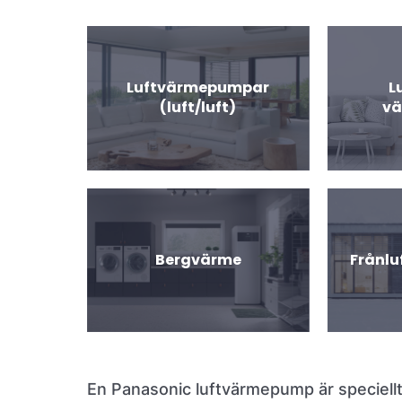
Luftvärmepumpar
L
(luft/luft)
v
Bergvärme
Frånl
En Panasonic luftvärmepump är speciellt