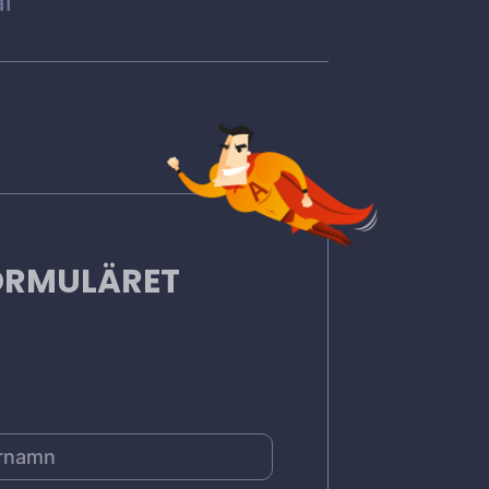
l
FORMULÄRET