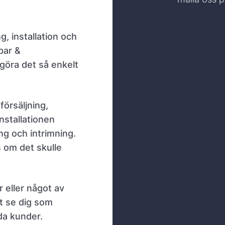
g, installation och
par &
 göra det så enkelt
försäljning,
nstallationen
ing och intrimning.
s om det skulle
r eller något av
t se dig som
da kunder.