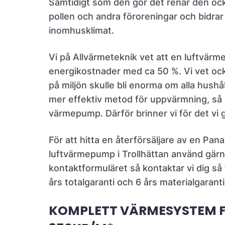
Samtidigt som den gör det renar den ock
pollen och andra föroreningar och bidrar t
inomhusklimat.
Vi på Allvärmeteknik vet att en luftvär
energikostnader med ca 50 %. Vi vet ock
på miljön skulle bli enorma om alla hushål
mer effektiv metod för uppvärmning, så
värmepump. Därför brinner vi för det vi 
För att hitta en återförsäljare av en Pan
luftvärmepump i Trollhättan använd gär
kontaktformuläret så kontaktar vi dig så f
års totalgaranti och 6 års materialgaranti
KOMPLETT VÄRMESYSTEM 