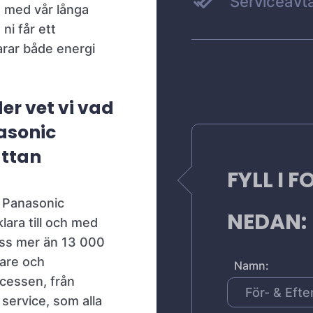
Serviceavta
n med vår långa
ni får ett
rar både energi
er vet vi vad
asonic
ättan
FYLL I 
a Panasonic
NEDAN:
ara till och med
 oss mer än 13 000
jare och
Namn:
ocessen, från
 service, som alla