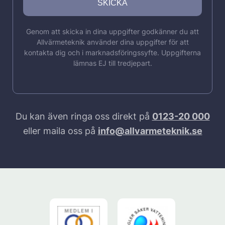
Genom att skicka in dina uppgifter godkänner du att
Allvärmeteknik använder dina uppgifter för att
kontakta dig och i marknadsföringssyfte. Uppgifterna
lämnas EJ till tredjepart.
Du kan även ringa oss direkt på
0123-20 000
eller maila oss på
info@allvarmeteknik.se