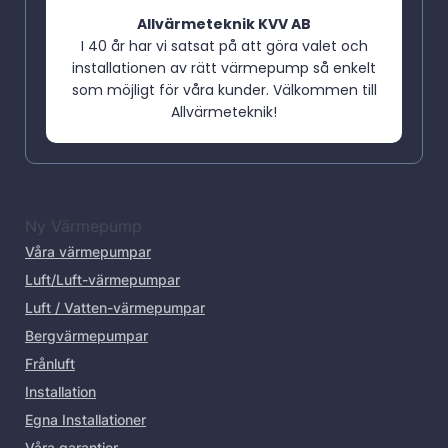
Allvärmeteknik KVV AB
I 40 år har vi satsat på att göra valet och
installationen av rätt värmepump så enkelt
som möjligt för våra kunder. Välkommen till
Allvärmeteknik!
Ny Värmepump
Våra värmepumpar
Luft/Luft-värmepumpar
Luft / Vatten-värmepumpar
Bergvärmepumpar
Frånluft
Installation
Egna Installationer
Våra garantier