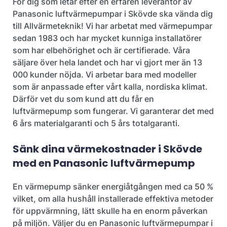
För dig som letar efter en erfaren leverantör av
Panasonic luftvärmepumpar i Skövde ska vända dig
till Allvärmeteknik! Vi har arbetat med värmepumpar
sedan 1983 och har mycket kunniga installatörer
som har elbehörighet och är certifierade. Våra
säljare över hela landet och har vi gjort mer än 13
000 kunder nöjda. Vi arbetar bara med modeller
som är anpassade efter vårt kalla, nordiska klimat.
Därför vet du som kund att du får en
luftvärmepump som fungerar. Vi garanterar det med
6 års materialgaranti och 5 års totalgaranti.
Sänk dina värmekostnader i Skövde
med en Panasonic luftvärmepump
En värmepump sänker energiåtgången med ca 50 %
vilket, om alla hushåll installerade effektiva metoder
för uppvärmning, lätt skulle ha en enorm påverkan
på miljön. Väljer du en Panasonic luftvärmepumpar i