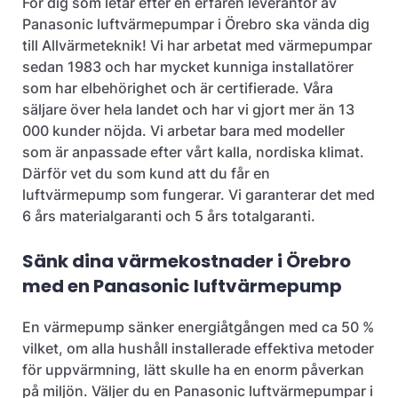
För dig som letar efter en erfaren leverantör av
Panasonic luftvärmepumpar i Örebro ska vända dig
till Allvärmeteknik! Vi har arbetat med värmepumpar
sedan 1983 och har mycket kunniga installatörer
som har elbehörighet och är certifierade. Våra
säljare över hela landet och har vi gjort mer än 13
000 kunder nöjda. Vi arbetar bara med modeller
som är anpassade efter vårt kalla, nordiska klimat.
Därför vet du som kund att du får en
luftvärmepump som fungerar. Vi garanterar det med
6 års materialgaranti och 5 års totalgaranti.
Sänk dina värmekostnader i Örebro
med en Panasonic luftvärmepump
En värmepump sänker energiåtgången med ca 50 %
vilket, om alla hushåll installerade effektiva metoder
för uppvärmning, lätt skulle ha en enorm påverkan
på miljön. Väljer du en Panasonic luftvärmepumpar i