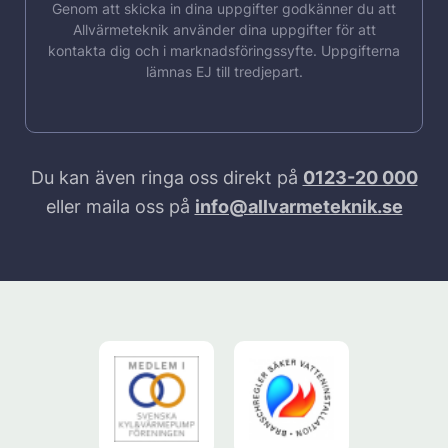
Genom att skicka in dina uppgifter godkänner du att
Allvärmeteknik använder dina uppgifter för att
kontakta dig och i marknadsföringssyfte. Uppgifterna
lämnas EJ till tredjepart.
Du kan även ringa oss direkt på
0123-20 000
eller maila oss på
info@allvarmeteknik.se