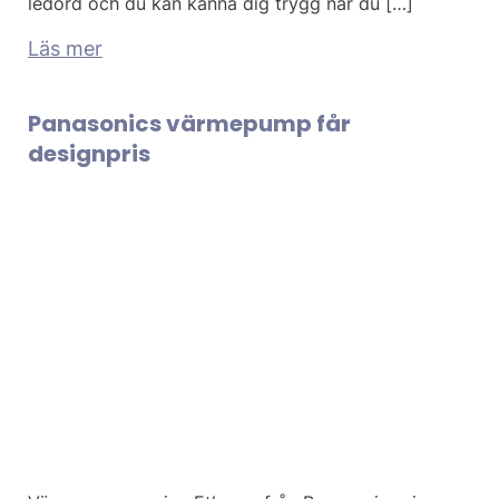
ledord och du kan känna dig trygg när du […]
Läs mer
Panasonics värmepump får
designpris