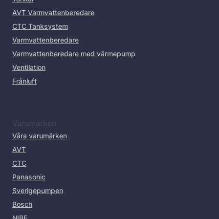
AVT Varmvattenberedare
CTC Tanksystem
Varmvattenberedare
Varmvattenberedare med värmepump
Ventilation
Frånluft
Varumärken
Våra varumärken
AVT
CTC
Panasonic
Sverigepumpen
Bosch
NIBE