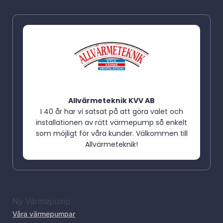
Allvärmeteknik KVV AB
I 40 år har vi satsat på att göra valet och
installationen av rätt värmepump så enkelt
som möjligt för våra kunder. Välkommen till
Allvärmeteknik!
Ny Värmepump
Våra värmepumpar