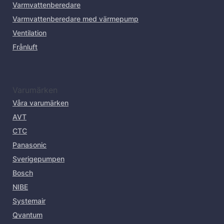
Varmvattenberedare
Varmvattenberedare med värmepump
Ventilation
Frånluft
Varumärken
Våra varumärken
AVT
CTC
Panasonic
Sverigepumpen
Bosch
NIBE
Systemair
Qvantum