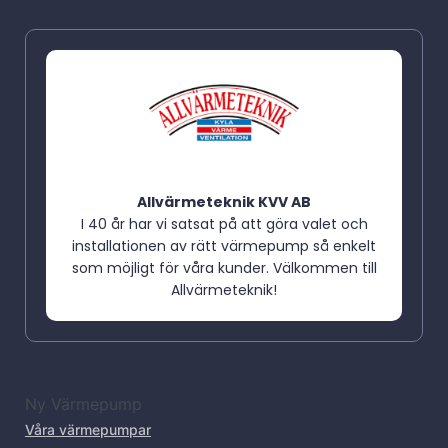
Allvärmeteknik KVV AB
I 40 år har vi satsat på att göra valet och
installationen av rätt värmepump så enkelt
som möjligt för våra kunder. Välkommen till
Allvärmeteknik!
Ny Värmepump
Våra värmepumpar