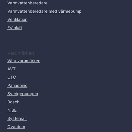
Varmvattenberedare
Varmvattenberedare med värmepump
Ventilation
Frånluft
Varumärken
Våra varumärken
AVT
CTC
Panasonic
Sverigepumpen
Bosch
NIBE
Systemair
Qvantum