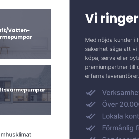
Vi ringer
uft/Vatten-
ärmepumpar
Med nöjda kunder i 
säkerhet säga att vi ä
köpa, serva eller by
premiumpartner till
erfarna leverantörer
uftsvärmepumpar
Verksamhe
Över 20.000
Lokala kont
Förmånlig f
nomhusklimat