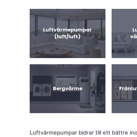
Luftvärmepumpar
L
(luft/luft)
v
Bergvärme
Frånl
Luftvärmepumpar bidrar till ett bättre i