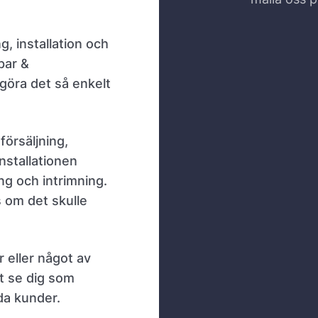
g, installation och
par &
 göra det så enkelt
försäljning,
nstallationen
ing och intrimning.
s om det skulle
r eller något av
t se dig som
da kunder.