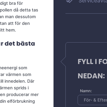
Serviceavta
ldigt bra för
pollen då detta tas
 kan man dessutom
tan att för den
itt hem.
r det bästa
FYLL I 
rmeenergi som
NEDAN:
erar värmen som
ill innedelen. Där
ärmen sprids i
Namn:
men producerar mer
 din elförbrukning