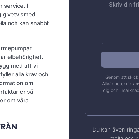
 service. I
g givetvismed
ila och kan snabbt
värmepumpar i
ar elbehörighet.
ygg med att vi
yller alla krav och
Genom att skicka
nformation om
Allvärmeteknik an
dig och i marknad
ontaktar er så
mer om våra
FRÅN
Du kan även ringa
maila oss 