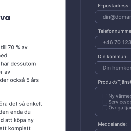
E-postadress:
iva
Telefonnumme
ill 70 % av
med
Din kommun:
i har dessutom
er av
der också 5 års
Produkt/Tjänst
Ny värm
Service/o
göra det så enkelt
Övriga tjä
i den enda du
d att köpa ny
Meddelande:
ett komplett