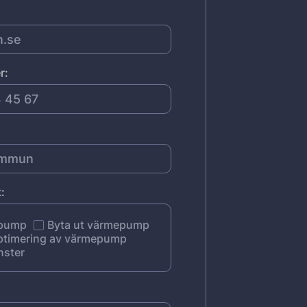
r:
:
epump
Byta ut värmepump
ptimering av värmepump
nster