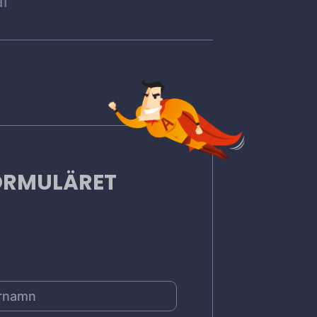
l
FORMULÄRET