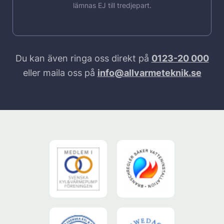
lämnas EJ till tredjepart.
Du kan även ringa oss direkt på
0123-20 000
eller maila oss på
info@allvarmeteknik.se