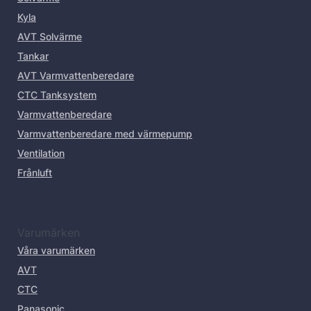
Kyla
AVT Solvärme
Tankar
AVT Varmvattenberedare
CTC Tanksystem
Varmvattenberedare
Varmvattenberedare med värmepump
Ventilation
Frånluft
Varumärken
Våra varumärken
AVT
CTC
Panasonic