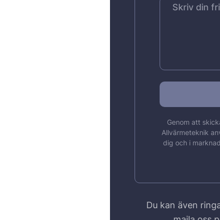
Genom att skicka
Allvärmeteknik an
dig och i marknad
Du kan även ringa
maila oss 