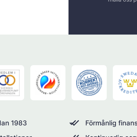
dan 1983
Förmånlig finans