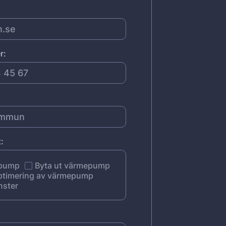
r:
:
epump
Byta ut värmepump
ptimering av värmepump
nster