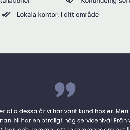
tallationer
Kontinuerlig se
Lokala kontor, i ditt område
r alla dessa år vi har varit kund hos er. Men ….
an. Ni har en otroligt hög servicenivå! Från 
 har, och kommer att rekommendera er till a