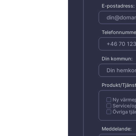
E-postadress:
Telefonnumme
Din kommun:
Produkt/Tjänst
Ny värm
Service/o
Övriga tjä
Meddelande: