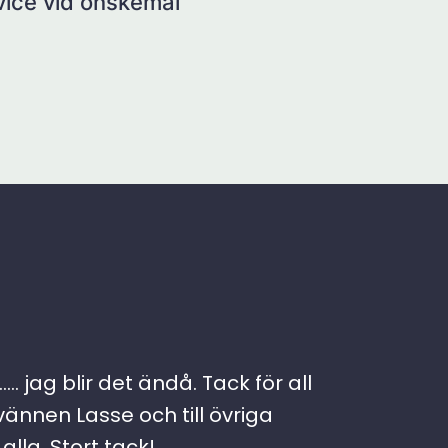
rvice vid önskemål
. jag blir det ändå. Tack för all
vännen Lasse och till övriga
lla. Stort tack!