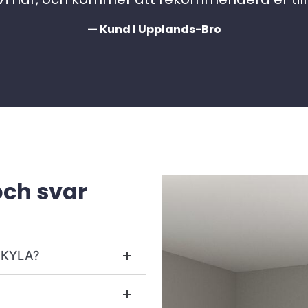
— Kund I Upplands-Bro
och svar
r KYLA?