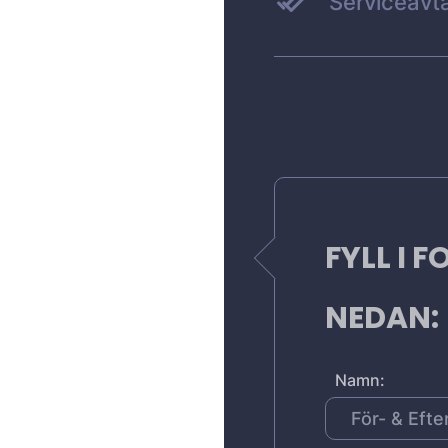
Serviceavta
FYLL I 
NEDAN:
Namn: