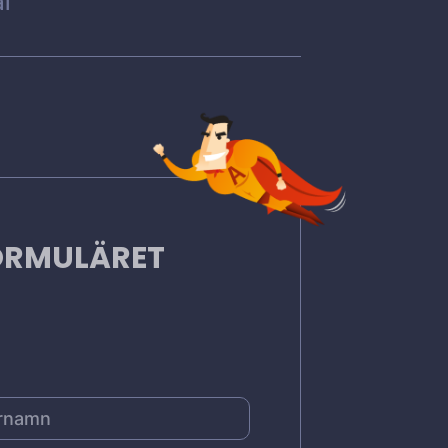
l
FORMULÄRET