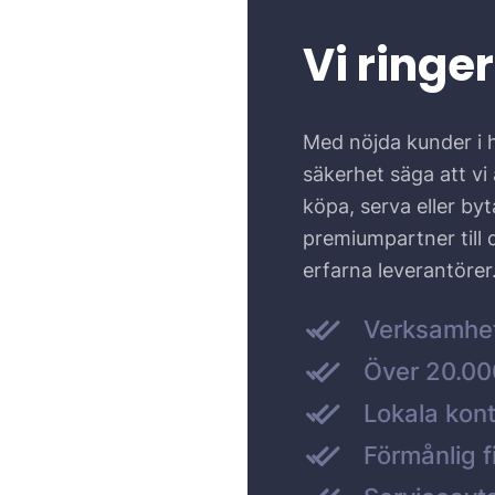
Vi ringer
Med nöjda kunder i 
säkerhet säga att vi ä
köpa, serva eller by
premiumpartner till
erfarna leverantörer
Verksamhe
Över 20.000
Lokala kont
Förmånlig f