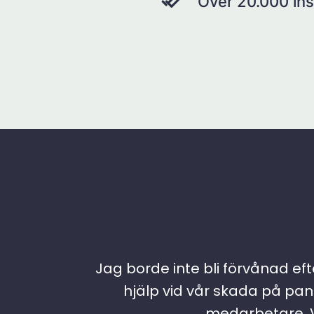
Över 20.000 ins
Jag borde inte bli förvånad efte
hjälp vid vår skada på pann
medarbetare. Vi