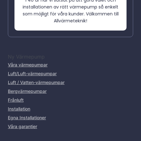
I 40 år har vi satsat på att göra valet och
installationen av rätt värmepump så enkelt
som möjligt för våra kunder. Välkommen till
Allvärmeteknik!
Ny Värmepump
Våra värmepumpar
Luft/Luft-värmepumpar
Luft / Vatten-värmepumpar
Bergvärmepumpar
Frånluft
Installation
Egna Installationer
Våra garantier