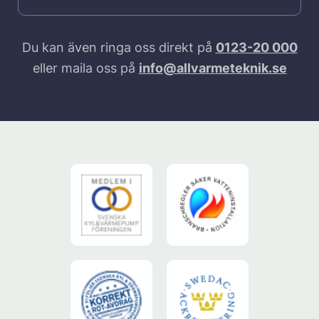
Du kan även ringa oss direkt på
0123-20 000
eller maila oss på
info@allvarmeteknik.se