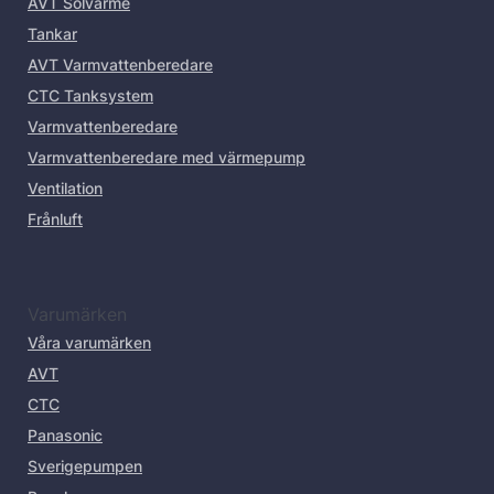
AVT Solvärme
Tankar
AVT Varmvattenberedare
CTC Tanksystem
Varmvattenberedare
Varmvattenberedare med värmepump
Ventilation
Frånluft
Varumärken
Våra varumärken
AVT
CTC
Panasonic
Sverigepumpen