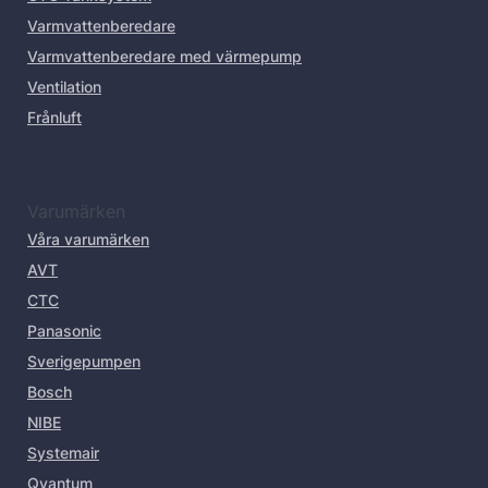
Varmvattenberedare
Varmvattenberedare med värmepump
Ventilation
Frånluft
Varumärken
Våra varumärken
AVT
CTC
Panasonic
Sverigepumpen
Bosch
NIBE
Systemair
Qvantum