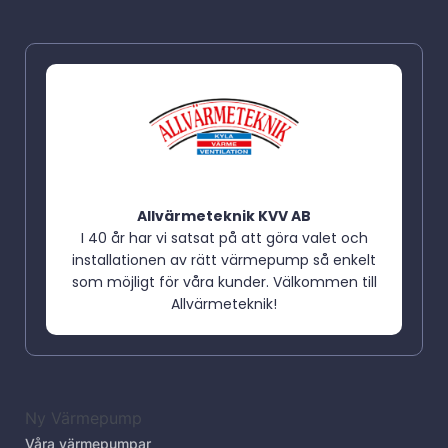
Allvärmeteknik KVV AB
I 40 år har vi satsat på att göra valet och
installationen av rätt värmepump så enkelt
som möjligt för våra kunder. Välkommen till
Allvärmeteknik!
Ny Värmepump
Våra värmepumpar