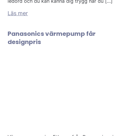
ledord och du kan känna dig trygg när du […]
Läs mer
Panasonics värmepump får
designpris