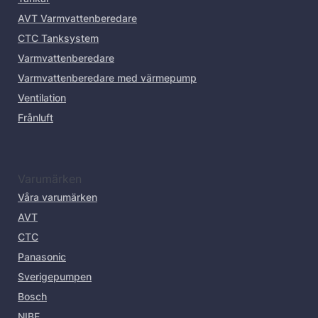
AVT Varmvattenberedare
CTC Tanksystem
Varmvattenberedare
Varmvattenberedare med värmepump
Ventilation
Frånluft
Varumärken
Våra varumärken
AVT
CTC
Panasonic
Sverigepumpen
Bosch
NIBE