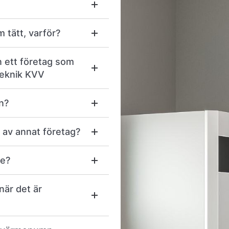
m tätt, varför?
n ett företag som
teknik KVV
n?
 av annat företag?
ce?
när det är