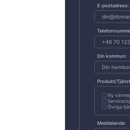
E-postadress:
Telefonnumme
Din kommun:
Produkt/Tjänst
Ny värm
Service/o
Övriga tjä
Meddelande: