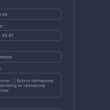
r:
:
epump
Byta ut värmepump
ptimering av värmepump
nster