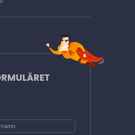
l
FORMULÄRET