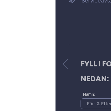
Serviceavta
FYLL I 
NEDAN:
Namn: