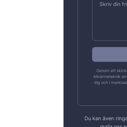
Genom att skicka
Allvärmeteknik an
dig och i marknad
Du kan även ringa
maila oss 