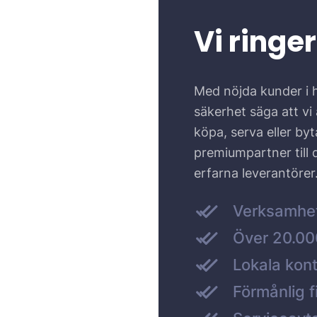
Vi ringer
Med nöjda kunder i 
säkerhet säga att vi ä
köpa, serva eller by
premiumpartner till
erfarna leverantörer
Verksamhe
Över 20.000
Lokala kont
Förmånlig f