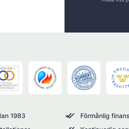
dan 1983
Förmånlig finans