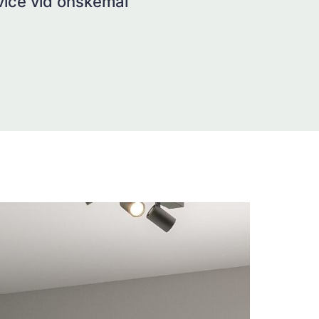
rvice vid önskemål