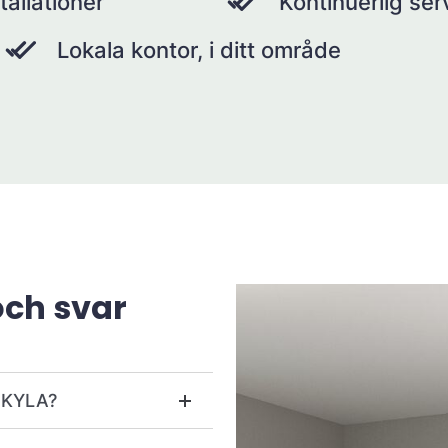
tallationer
Kontinuerlig se
Lokala kontor, i ditt område
och svar
r KYLA?