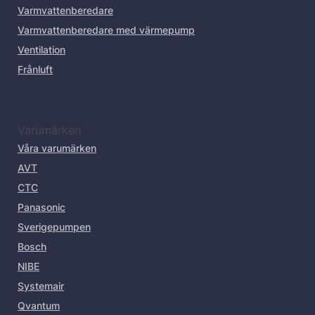
Varmvattenberedare
Varmvattenberedare med värmepump
Ventilation
Frånluft
Varumärken
Våra varumärken
AVT
CTC
Panasonic
Sverigepumpen
Bosch
NIBE
Systemair
Qvantum