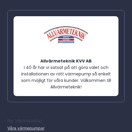
Allvärmeteknik KVV AB
I 40 år har vi satsat på att göra valet och
installationen av rätt värmepump så enkelt
som möjligt för våra kunder. Välkommen till
Allvärmeteknik!
Ny Värmepump
Våra värmepumpar