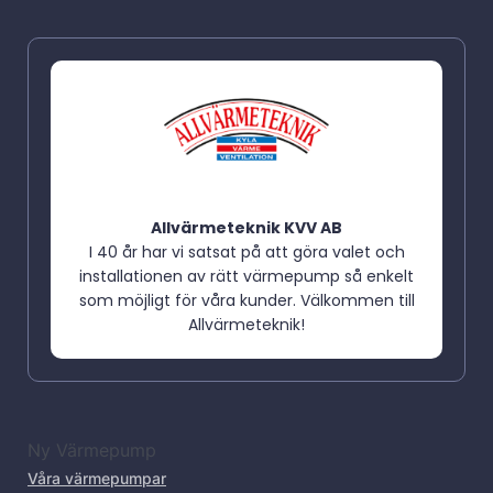
Allvärmeteknik KVV AB
I 40 år har vi satsat på att göra valet och
installationen av rätt värmepump så enkelt
som möjligt för våra kunder. Välkommen till
Allvärmeteknik!
Ny Värmepump
Våra värmepumpar