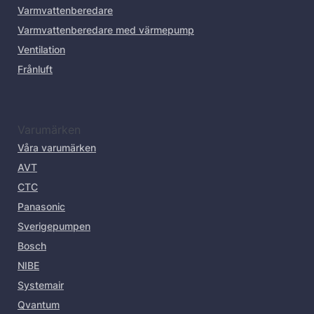
Varmvattenberedare
Varmvattenberedare med värmepump
Ventilation
Frånluft
Varumärken
Våra varumärken
AVT
CTC
Panasonic
Sverigepumpen
Bosch
NIBE
Systemair
Qvantum