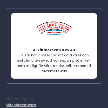
Allvärmeteknik KVV AB
I 40 år har vi satsat på att göra valet och
installationen av rätt värmepump så enkelt
som möjligt för våra kunder. Välkommen till
Allvärmeteknik!
Ny Värmepump
Våra värmepumpar