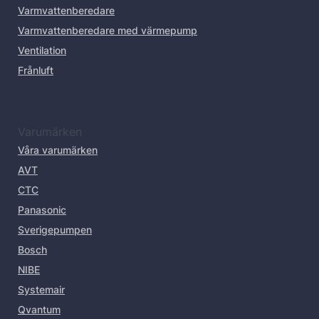
Varmvattenberedare
Varmvattenberedare med värmepump
Ventilation
Frånluft
Varumärken
Våra varumärken
AVT
CTC
Panasonic
Sverigepumpen
Bosch
NIBE
Systemair
Qvantum