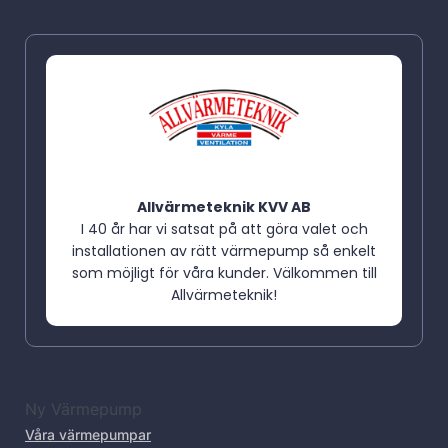
Allvärmeteknik KVV AB
I 40 år har vi satsat på att göra valet och
installationen av rätt värmepump så enkelt
som möjligt för våra kunder. Välkommen till
Allvärmeteknik!
Ny Värmepump
Våra värmepumpar