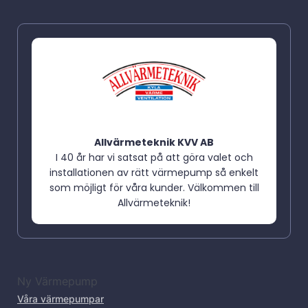
Allvärmeteknik KVV AB
I 40 år har vi satsat på att göra valet och
installationen av rätt värmepump så enkelt
som möjligt för våra kunder. Välkommen till
Allvärmeteknik!
Ny Värmepump
Våra värmepumpar