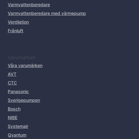
Varmvattenberedare
Varmvattenberedare med värmepump
Ventilation
Frånluft
Varumärken
Våra varumärken
AVT
CTC
Panasonic
Sverigepumpen
Bosch
NIBE
Systemair
Qvantum