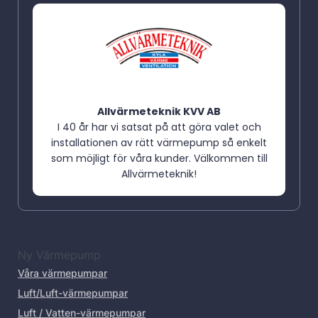
Allvärmeteknik KVV AB
I 40 år har vi satsat på att göra valet och
installationen av rätt värmepump så enkelt
som möjligt för våra kunder. Välkommen till
Allvärmeteknik!
Ny Värmepump
Våra värmepumpar
Luft/Luft-värmepumpar
Luft / Vatten-värmepumpar