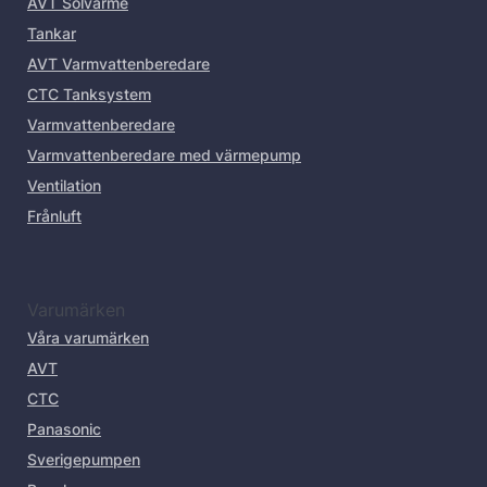
AVT Solvärme
Tankar
AVT Varmvattenberedare
CTC Tanksystem
Varmvattenberedare
Varmvattenberedare med värmepump
Ventilation
Frånluft
Varumärken
Våra varumärken
AVT
CTC
Panasonic
Sverigepumpen