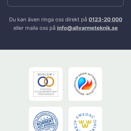
Du kan även ringa oss direkt på
0123-20 000
eller maila oss på
info@allvarmeteknik.se