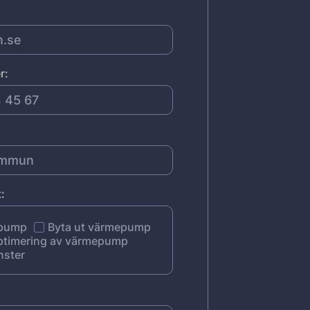
r:
:
epump
Byta ut värmepump
ptimering av värmepump
nster