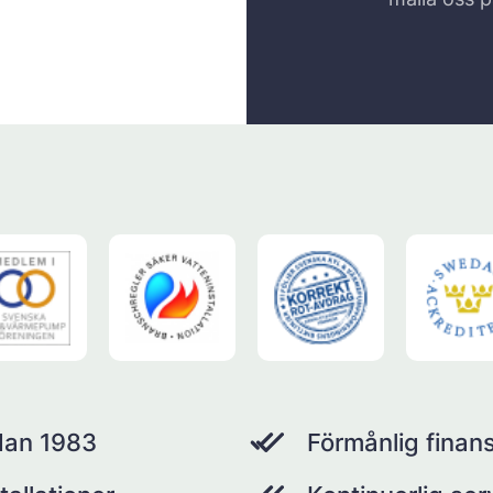
dan 1983
Förmånlig finans