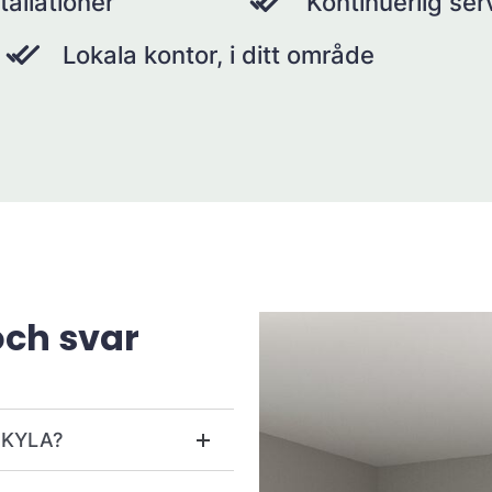
tallationer
Kontinuerlig se
Lokala kontor, i ditt område
och svar
r KYLA?