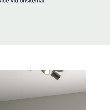
rvice vid önskemål