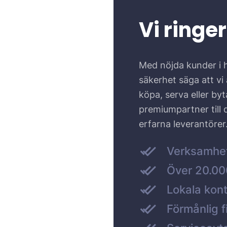
Vi ringer
Med nöjda kunder i 
säkerhet säga att vi ä
köpa, serva eller by
premiumpartner till
erfarna leverantörer
Verksamhe
Över 20.000
Lokala kont
Förmånlig f