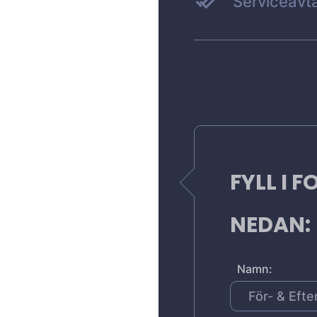
Serviceavta
FYLL I 
NEDAN:
Namn: