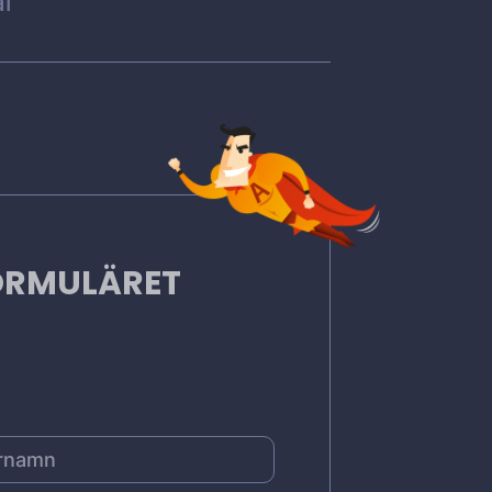
l
FORMULÄRET