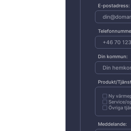
E-postadress:
Telefonnumme
Din kommun:
Produkt/Tjänst
Ny värm
Service/o
Övriga tjä
Meddelande: