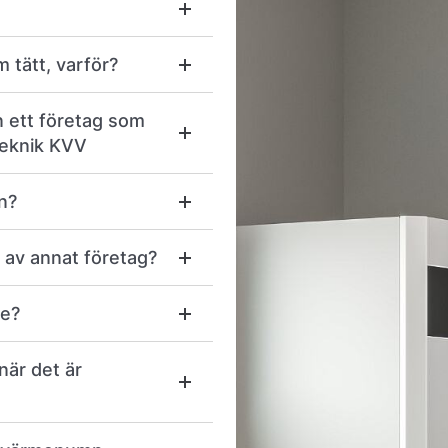
m tätt, varför?
n ett företag som
teknik KVV
n?
 av annat företag?
ce?
när det är