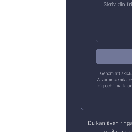
Genom att skicka
Allvärmeteknik an
dig och i marknad
Du kan även ringa
maila oss 