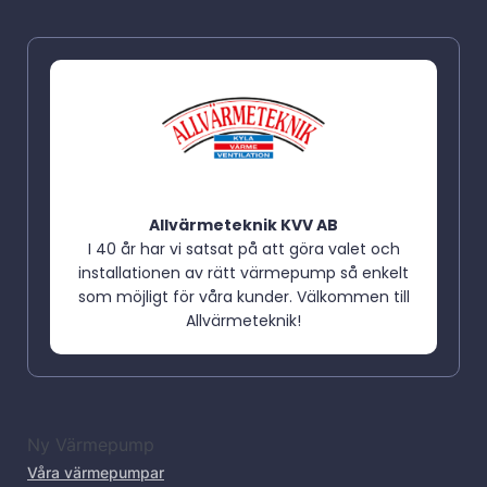
Allvärmeteknik KVV AB
I 40 år har vi satsat på att göra valet och
installationen av rätt värmepump så enkelt
som möjligt för våra kunder. Välkommen till
Allvärmeteknik!
Ny Värmepump
Våra värmepumpar