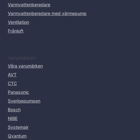
Varmvattenberedare
Varmvattenberedare med värmepump
Ventilation
Frånluft
Varumärken
Våra varumärken
AVT
CTC
Panasonic
Sverigepumpen
Bosch
NIBE
Systemair
Qvantum